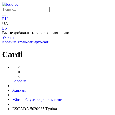
RU
UA
EN
Вы не добавили товаров к сравнению
Увійти
Корзина
small-cart
ajax-cart
Cardi
Головна
Жінкам
Жіночі блузи, сорочки, топи
ESCADA 5020935 Туніка