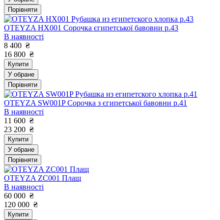
Порівняти
OTEYZA HX001 Сорочка єгипетської бавовни р.43
В наявності
8 400
₴
16 800
₴
Купити
У обране
Порівняти
OTEYZA SW001P Сорочка з єгипетської бавовни р.41
В наявності
11 600
₴
23 200
₴
Купити
У обране
Порівняти
OTEYZA ZC001 Плащ
В наявності
60 000
₴
120 000
₴
Купити