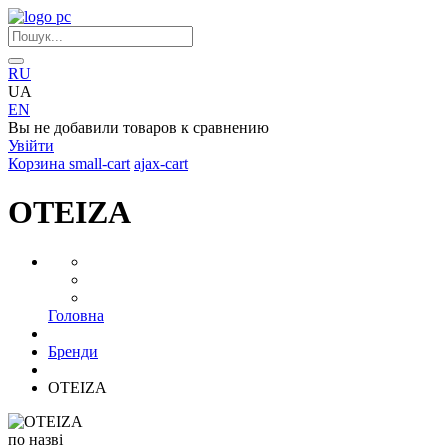
RU
UA
EN
Вы не добавили товаров к сравнению
Увійти
Корзина
small-cart
ajax-cart
OTEIZA
Головна
Бренди
OTEIZA
по назві