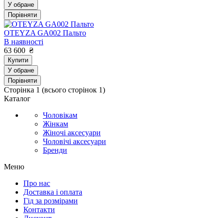
У обране
Порівняти
OTEYZA GA002 Пальто
В наявності
63 600
₴
Купити
У обране
Порівняти
Сторінка
1
(всього сторінок
1
)
Каталог
Чоловікам
Жінкам
Жіночі аксесуари
Чоловічі аксесуари
Бренди
Меню
Про нас
Доставка і оплата
Гід за розмірами
Контакти