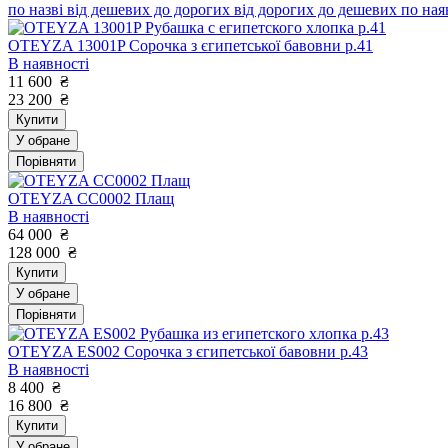
по назві
від дешевих до дорогих
від дорогих до дешевих
по ная
OTEYZA 13001P Сорочка з єгипетської бавовни р.41
В наявності
11 600
₴
23 200
₴
Купити
У обране
Порівняти
OTEYZA CC0002 Плащ
В наявності
64 000
₴
128 000
₴
Купити
У обране
Порівняти
OTEYZA ES002 Сорочка з єгипетської бавовни р.43
В наявності
8 400
₴
16 800
₴
Купити
У обране