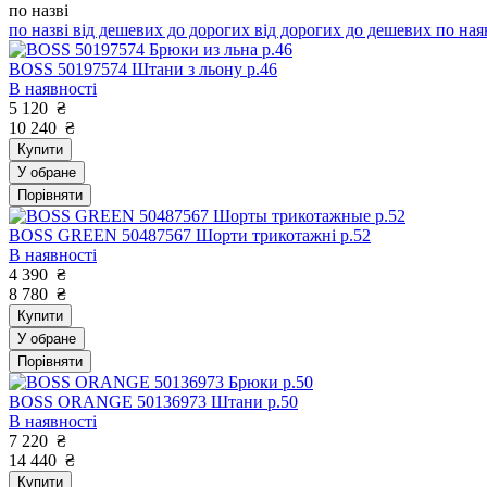
по назві
по назві
від дешевих до дорогих
від дорогих до дешевих
по ная
BOSS 50197574 Штани з льону р.46
В наявності
5 120
₴
10 240
₴
Купити
У обране
Порівняти
BOSS GREEN 50487567 Шорти трикотажні р.52
В наявності
4 390
₴
8 780
₴
Купити
У обране
Порівняти
BOSS ORANGE 50136973 Штани р.50
В наявності
7 220
₴
14 440
₴
Купити