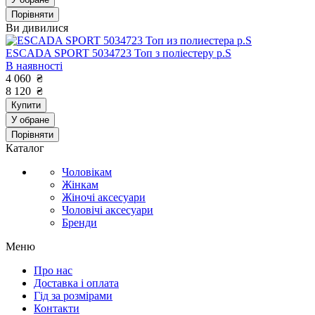
Порівняти
Ви дивилися
ESCADA SPORT 5034723 Топ з поліестеру р.S
В наявності
4 060
₴
8 120
₴
Купити
У обране
Порівняти
Каталог
Чоловікам
Жінкам
Жіночі аксесуари
Чоловічі аксесуари
Бренди
Меню
Про нас
Доставка і оплата
Гід за розмірами
Контакти