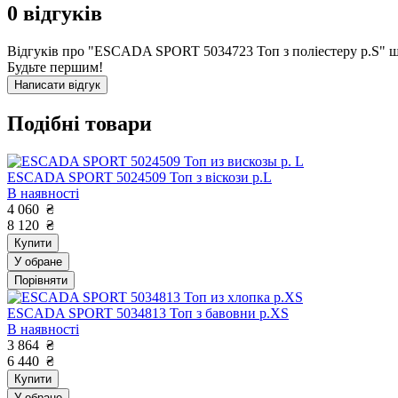
0
відгуків
Відгуків про "ESCADA SPORT 5034723 Топ з поліестеру р.S" щ
Будьте першим!
Написати відгук
Подібні товари
ESCADA SPORT 5024509 Топ з віскози р.L
В наявності
4 060
₴
8 120
₴
Купити
У обране
Порівняти
ESCADA SPORT 5034813 Топ з бавовни р.XS
В наявності
3 864
₴
6 440
₴
Купити
У обране