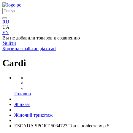
RU
UA
EN
Вы не добавили товаров к сравнению
Увійти
Корзина
small-cart
ajax-cart
Cardi
Головна
Жінкам
Жіночий трикотаж
ESCADA SPORT 5034723 Топ з поліестеру р.S