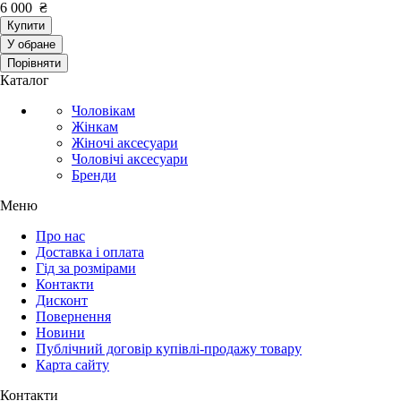
6 000
₴
Купити
У обране
Порівняти
Каталог
Чоловікам
Жінкам
Жіночі аксесуари
Чоловічі аксесуари
Бренди
Меню
Про нас
Доставка і оплата
Гід за розмірами
Контакти
Дисконт
Повернення
Новини
Публічний договір купівлі-продажу товару
Карта сайту
Контакти