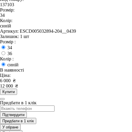
137103
Розмір:
34
Колір:
синій
Артикул: ESCD005032894-204__0439
Залишок: 1 шт
Розмір :
34
36
Колір :
синій
В наявності
Ціна:
6 000
₴
12 000
₴
Купити
Придбати в 1 клік
Підтвердити
Придбати в 1 клік
У обране