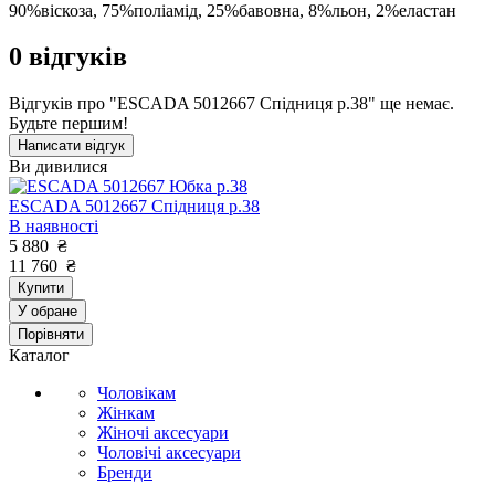
90%віскоза, 75%поліамід, 25%бавовна, 8%льон, 2%еластан
0
відгуків
Відгуків про "ESCADA 5012667 Спідниця р.38" ще немає.
Будьте першим!
Написати відгук
Ви дивилися
ESCADA 5012667 Спідниця р.38
В наявності
5 880
₴
11 760
₴
Купити
У обране
Порівняти
Каталог
Чоловікам
Жінкам
Жіночі аксесуари
Чоловічі аксесуари
Бренди