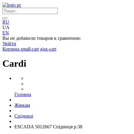
RU
UA
EN
Вы не добавили товаров к сравнению
Увійти
Корзина
small-cart
ajax-cart
Cardi
Головна
Жінкам
Спідниці
ESCADA 5012667 Спідниця р.38