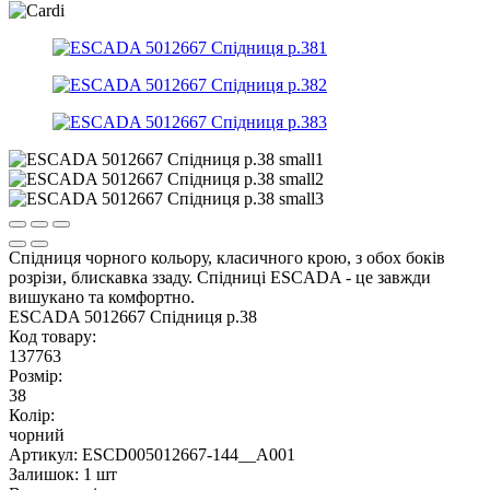
Спідниця чорного кольору, класичного крою, з обох боків
розрізи, блискавка ззаду. Спідниці ESCADA - це завжди
вишукано та комфортно.
ESCADA 5012667 Спідниця р.38
Код товару:
137763
Розмір:
38
Колір:
чорний
Артикул: ESCD005012667-144__A001
Залишок: 1 шт