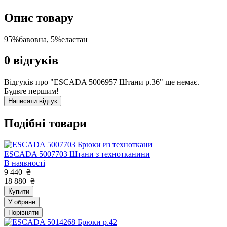
Опис товару
95%бавовна, 5%еластан
0
відгуків
Відгуків про "ESCADA 5006957 Штани р.36" ще немає.
Будьте першим!
Написати відгук
Подібні товари
ESCADA 5007703 Штани з технотканини
В наявності
9 440
₴
18 880
₴
Купити
У обране
Порівняти