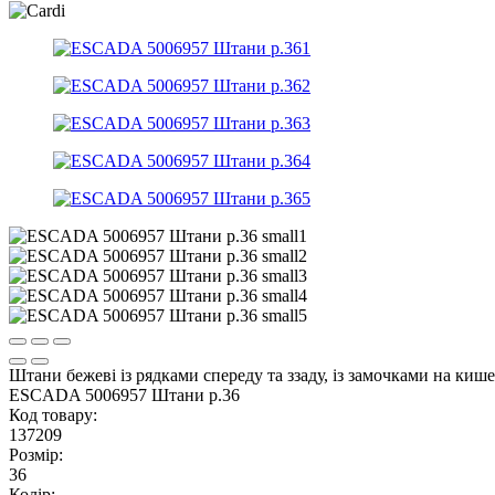
Штани бежеві із рядками спереду та ззаду, із замочками на киш
ESCADA 5006957 Штани р.36
Код товару:
137209
Розмір:
36
Колір: