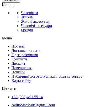
Порівняти
Каталог
Чоловікам
Жінкам
Жіночі аксесуари
Чоловічі аксесуари
Бренди
Меню
Про нас
Доставка і оплата
Гід за розмірами
Контакти
Дисконт
Повернення
Новини
Публічний договір купівлі-продажу товару
Карта сайту
Контакти
+38 (098) 491 55 14
cardibossescada@gmail.com