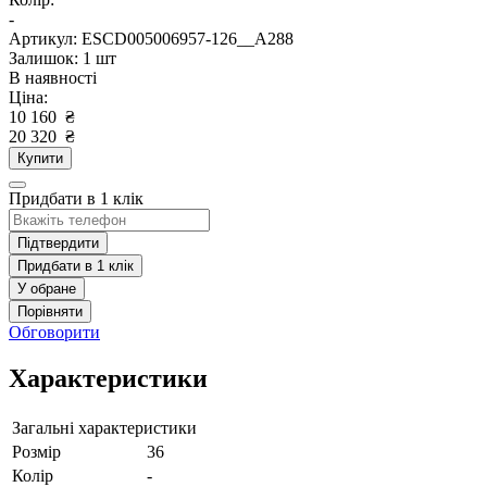
-
Артикул: ESCD005006957-126__A288
Залишок: 1 шт
В наявності
Ціна:
10 160
₴
20 320
₴
Купити
Придбати в 1 клік
Підтвердити
Придбати в 1 клік
У обране
Порівняти
Обговорити
Характеристики
Загальні характеристики
Розмір
36
Колір
-