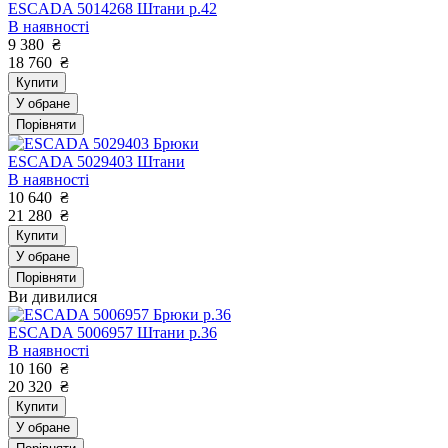
ESCADA 5014268 Штани р.42
В наявності
9 380
₴
18 760
₴
Купити
У обране
Порівняти
ESCADA 5029403 Штани
В наявності
10 640
₴
21 280
₴
Купити
У обране
Порівняти
Ви дивилися
ESCADA 5006957 Штани р.36
В наявності
10 160
₴
20 320
₴
Купити
У обране