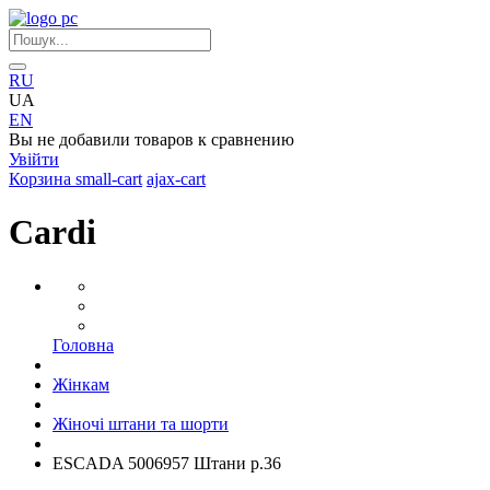
RU
UA
EN
Вы не добавили товаров к сравнению
Увійти
Корзина
small-cart
ajax-cart
Cardi
Головна
Жінкам
Жіночі штани та шорти
ESCADA 5006957 Штани р.36