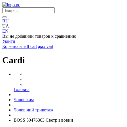
RU
UA
EN
Вы не добавили товаров к сравнению
Увійти
Корзина
small-cart
ajax-cart
Cardi
Головна
Чоловікам
Чоловічий трикотаж
BOSS 50476363 Светр з вовни