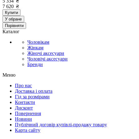
5 334
₴
7 620
₴
Купити
У обране
Порівняти
Каталог
Чоловікам
Жінкам
Жіночі аксесуари
Чоловічі аксесуари
Бренди
Меню
Про нас
Доставка і оплата
Гід за розмірами
Контакти
Дисконт
Повернення
Новини
Публічний договір купівлі-продажу товару
Карта сайту