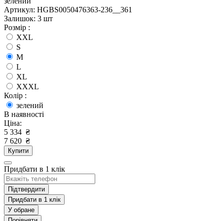
зелений
Артикул: HGBS0050476363-236__361
Залишок: 3 шт
Розмір :
XXL
S
M
L
XL
XXXL
Колір :
зелений
В наявності
Ціна:
5 334
₴
7 620
₴
Купити
Придбати в 1 клік
Підтвердити
Придбати в 1 клік
У обране
Порівняти